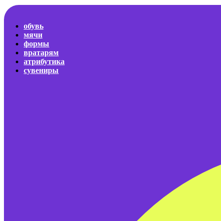
обувь
мячи
формы
вратарям
атрибутика
сувениры