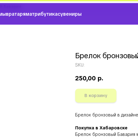
й Бавария
мы
вратарям
атрибутика
сувениры
Брелок бронзовы
SKU:
250,00
р.
В корзину
Брелок бронзовый в дизайне
Покупка в Хабаровске
Брелок бронзовый Бавария 