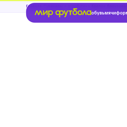
›
›
Главная
Сувениры и атрибутика
Брелок бронзовы
обувь
мячи
фор