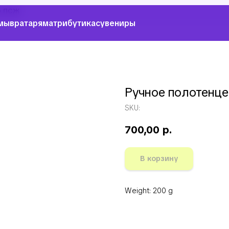
е ПСЖ
мы
вратарям
атрибутика
сувениры
Ручное полотенц
SKU:
700,00
р.
В корзину
Weight: 200 g