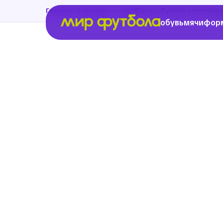
›
›
Главная
Сувениры и атрибутика
Ручное полотенц
обувь
мячи
фор