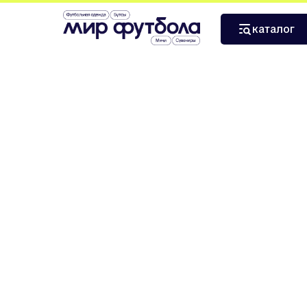
›
›
Главная
Сувениры и атрибутика
Брелок-форма Ям
каталог