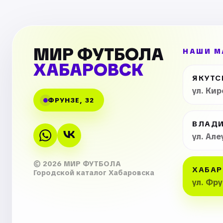
МИР ФУТБОЛА
НАШИ М
ХАБАРОВСК
ЯКУТС
ул. Ки
ФРУНЗЕ, 32
ВЛАД
ул. Але
© 2026 МИР ФУТБОЛА
ХАБАР
Городской каталог Хабаровска
ул. Фр