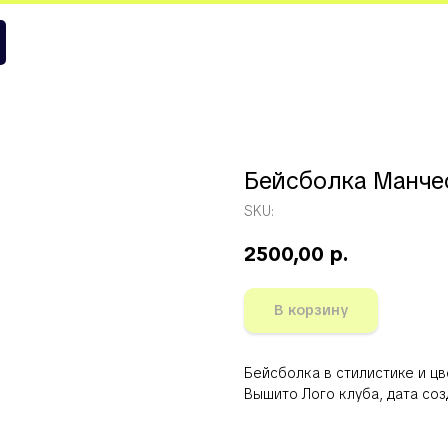
стер Сити
Бейсболка Манче
SKU:
2500,00
р.
В корзину
Бейсболка в стилистике и цв
Вышито Лого клуба, дата соз