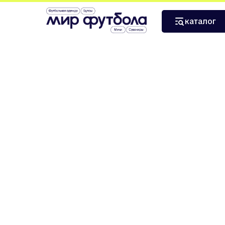
›
›
Главная
Сувениры и атрибутика
Бейсболка Манче
каталог