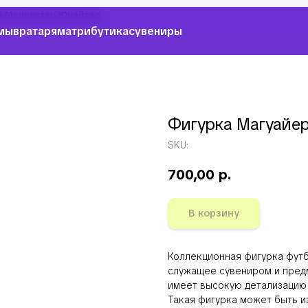
р Манчестер Юнайтед
мы
вратарям
атрибутика
сувениры
Фигурка Магуайе
SKU:
700,00
р.
В корзину
Коллекционная фигурка фут
служащее сувениром и пред
имеет высокую детализацию 
Такая фигурка может быть из