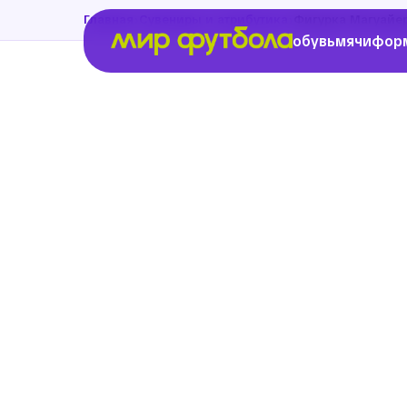
›
›
Главная
Сувениры и атрибутика
Фигурка Магуайе
обувь
мячи
фор