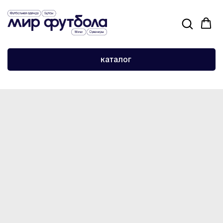
›
›
Главная
Сувениры и атрибутика
Брелок-карточка Зидан
каталог