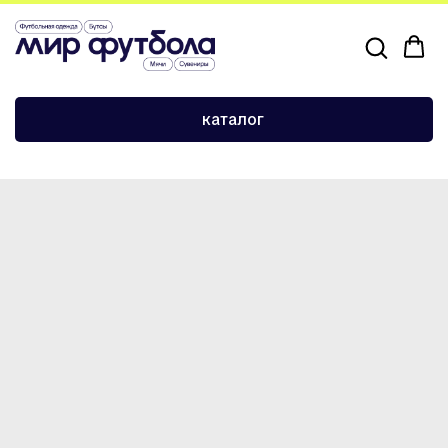
›
›
Главная
Сувениры и атрибутика
Брелок-карточка Руни
каталог