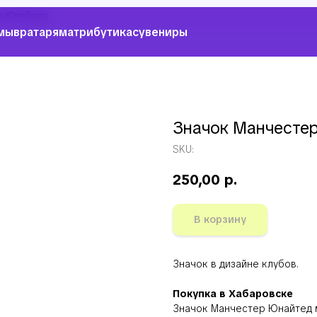
р Юнайтед
мы
вратарям
атрибутика
сувениры
Значок Манчесте
SKU:
250,00
р.
В корзину
Значок в дизайне клубов.
Покупка в Хабаровске
Значок Манчестер Юнайтед 