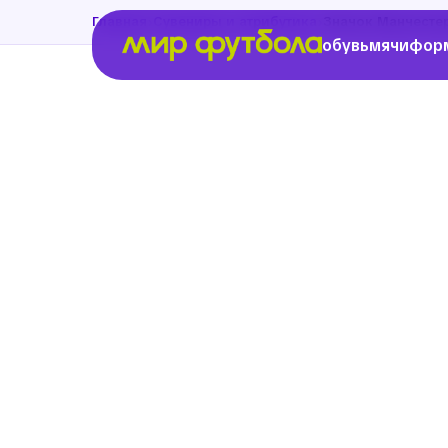
›
›
Главная
Сувениры и атрибутика
Значок Манчесте
обувь
мячи
фор