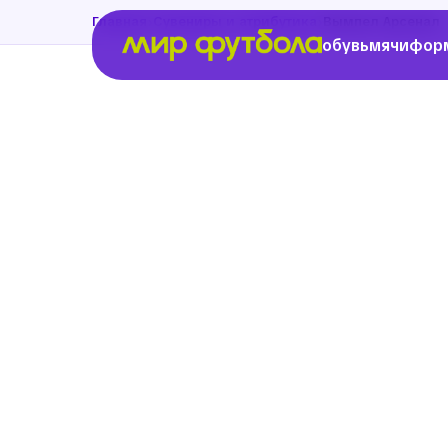
›
›
Главная
Сувениры и атрибутика
Вымпел Арсенал
обувь
мячи
фор