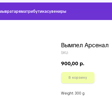
мы
вратарям
атрибутика
сувениры
Вымпел Арсенал
SKU:
900,00
р.
В корзину
Weight: 300 g