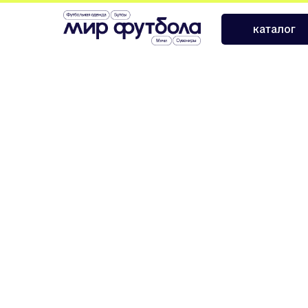
›
›
Главная
Сувениры и атрибутика
Фигурка Холланд
каталог