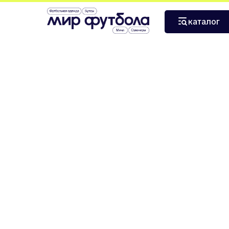
›
›
Главная
Футбольная обувь
Nike Phantom GX Black
каталог