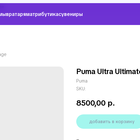
ge
мы
вратарям
атрибутика
сувениры
Cage
Puma Ultra Ultima
Puma
SKU:
8500,00
р.
добавить в корзину