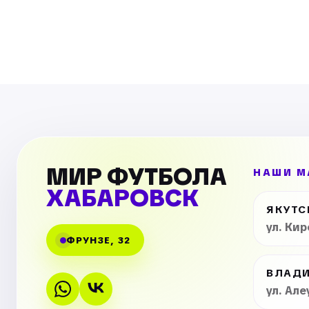
МИР ФУТБОЛА
НАШИ М
ХАБАРОВСК
ЯКУТС
ул. Ки
ФРУНЗЕ, 32
ВЛАД
ул. Але