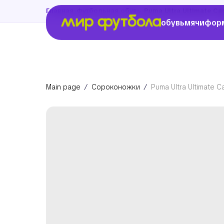
›
›
Главная
Футбольная обувь
Puma Ultra Ultimate Ca
обувь
мячи
фор
Main page
Сороконожки
Puma Ultra Ultimate 