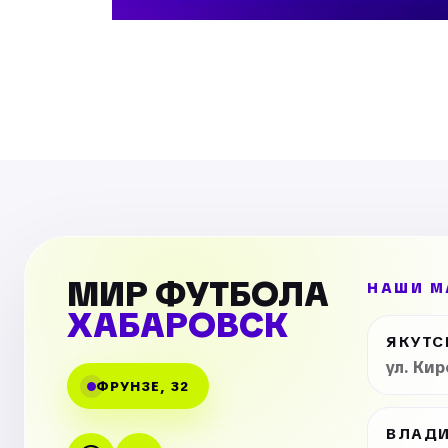
МИР ФУТБОЛА
НАШИ М
ХАБАРОВСК
ЯКУТС
ул. Ки
ФРУНЗЕ, 32
ВЛАД