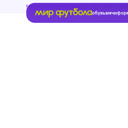
›
›
Главная
Футбольная форма
Гостевая игровая фут
обувь
мячи
фор