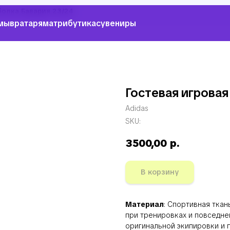
болка Бавария 23/24
мы
вратарям
атрибутика
сувениры
Гостевая игровая
Adidas
SKU:
3500,00
р.
В корзину
Материал
: Спортивная тка
при тренировках и повседне
оригинальной экипировки и 