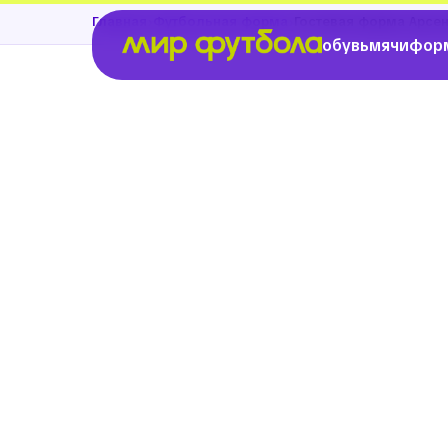
›
›
Главная
Футбольная форма
Гостевая форма Арсе
обувь
мячи
фор