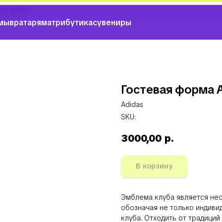
нал 24/25
мы
вратарям
атрибутика
сувениры
Гостевая форма 
Adidas
SKU:
3000,00
р.
В корзину
Эмблема клуба является не
обозначая не только индиви
клуба. Отходить от традиций