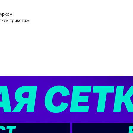
нурком
ский трикотаж