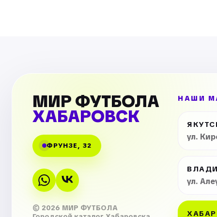
МИР ФУТБОЛА
НАШИ М
ХАБАРОВСК
ЯКУТС
ул. Ки
ФРУНЗЕ, 32
ВЛАД
ул. Але
© 2026 МИР ФУТБОЛА
ХАБАР
Городской каталог Хабаровска