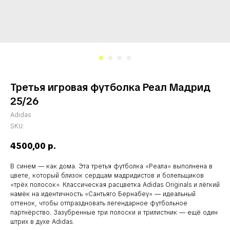
Третья игровая футболка Реал Мадрид
25/26
Adidas
SKU:
4500,00
р.
В синем — как дома. Эта третья футболка «Реала» выполнена в
цвете, который близок сердцам мадридистов и болельщиков
«трёх полосок». Классическая расцветка Adidas Originals и лёгкий
намёк на идентичность «Сантьяго Бернабеу» — идеальный
оттенок, чтобы отпраздновать легендарное футбольное
партнёрство. Зазубренные три полоски и трилистник — ещё один
штрих в духе Adidas.