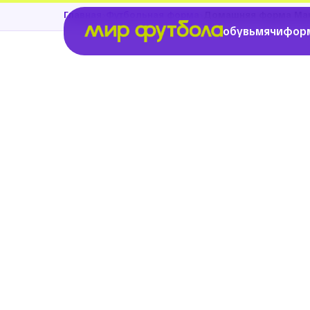
›
›
Главная
Футбольная форма
Домашняя форма Ман
обувь
мячи
фор