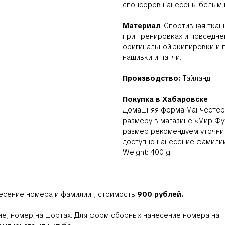
спонсоров нанесены белым 
Материал
: Спортивная тка
при тренировках и повседне
оригинальной экипировки и 
нашивки и патчи.
Производство:
Тайланд
Покупка в Хабаровске
Домашняя форма Манчестер 
размеру в магазине «Мир Фут
размер рекомендуем уточнит
доступно нанесение фамилии
Weight: 400 g
есение номера и фамилии"
, стоимость
900 рублей.
не, номер на шортах. Для форм сборных нанесение номера на г