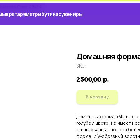
честер Сити 23/24
мы
вратарям
атрибутика
сувениры
Домашняя форма 
SKU:
2500,00
р.
В корзину
Домашняя форма «Манчестер 
голубом цвете, но имеет не
стилизованные полосы более
форме, и V-образный воротн