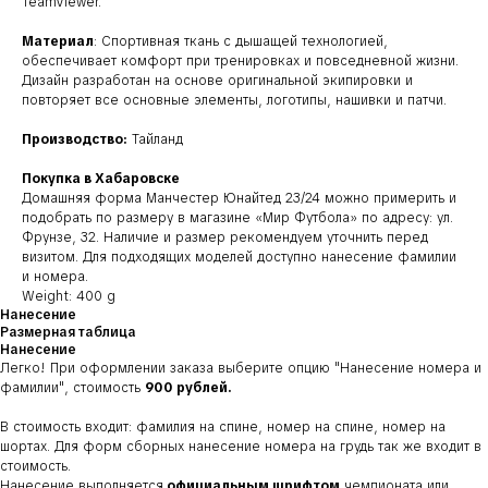
TeamViewer.
Материал
: Спортивная ткань с дышащей технологией,
обеспечивает комфорт при тренировках и повседневной жизни.
Дизайн разработан на основе оригинальной экипировки и
повторяет все основные элементы, логотипы, нашивки и патчи.
Производство:
Тайланд
Покупка в Хабаровске
Домашняя форма Манчестер Юнайтед 23/24 можно примерить и
подобрать по размеру в магазине «Мир Футбола» по адресу: ул.
Фрунзе, 32. Наличие и размер рекомендуем уточнить перед
визитом. Для подходящих моделей доступно нанесение фамилии
и номера.
Weight: 400 g
Нанесение
Размерная таблица
Нанесение
Легко! При оформлении заказа выберите опцию
"Нанесение номера и
фамилии"
, стоимость
900 рублей.
В стоимость входит: фамилия на спине, номер на спине, номер на
шортах. Для форм сборных нанесение номера на грудь так же входит в
стоимость.
Нанесение выполняется
официальным шрифтом
чемпионата или