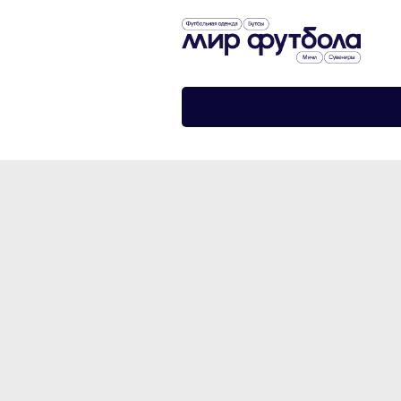
›
›
Главная
Футбольная форма
Боди Манчестер Сити