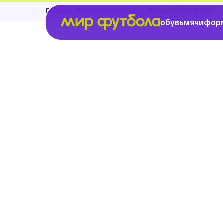
›
›
Главная
Футбольная форма
Штаны Челси 21/22
обувь
мячи
фор