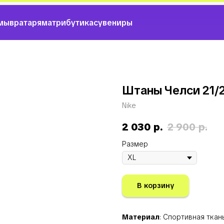
мы
вратарям
атрибутика
сувениры
Штаны Челси 21/
Nike
2 030
р.
2 900
р.
Размер
В корзину
Материал
: Спортивная тка