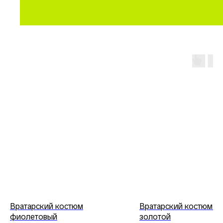
Вратарский костюм
Вратарский костюм K
фиолетовый
золотой