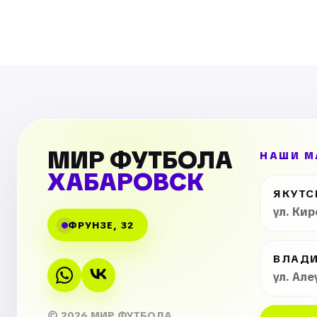
МИР ФУТБОЛА
НАШИ М
ХАБАРОВСК
ЯКУТС
ул. Ки
ФРУНЗЕ, 32
ВЛАД
ул. Але
© 2026 МИР ФУТБОЛА