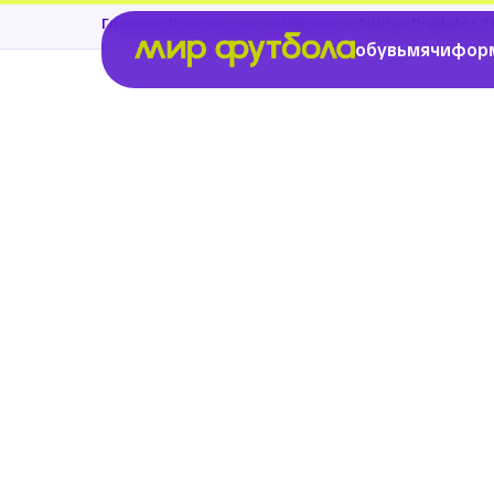
›
›
Главная
Вратарская экипировка
Adidas Predator 2
обувь
мячи
фор