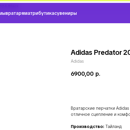
024 Black
мы
вратарям
атрибутика
сувениры
Adidas Predator 2
Adidas
6900,00
р.
В корзину
Вратарские перчатки Adidas
отличное сцепление и комфо
Производство:
Тайланд