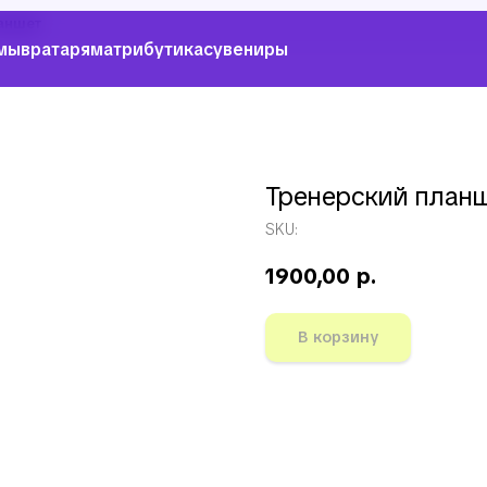
аншет
мы
вратарям
атрибутика
сувениры
Тренерский план
SKU:
1900,00
р.
В корзину