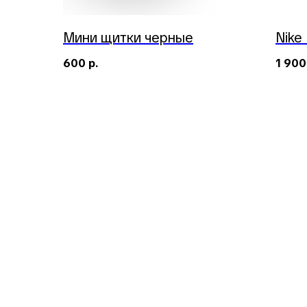
Мини щитки черные
Nike
600
р.
1 900