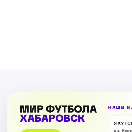
Nike Mercurial оранжевые
Spor
1 900
р.
700
р
МИР ФУТБОЛА
НАШИ М
ХАБАРОВСК
ЯКУТС
ул. Ки