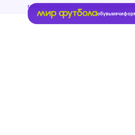
›
›
Главная
Экипировка и аксессуары
Тренерский пл
обувь
мячи
фор