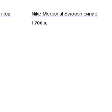
тков
Nike Mercurial Swoosh синие
1 700
р.