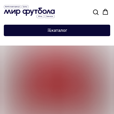
›
›
Главная
Экипировка и аксессуары
Sports красные
каталог