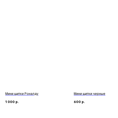
Мини щитки Роналду
Мини щитки черные
1 000
р.
600
р.