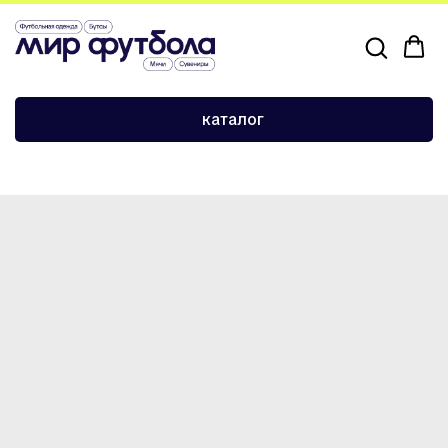
›
›
Главная
Экипировка и аксессуары
каталог
Гетры без носка Adidas черные