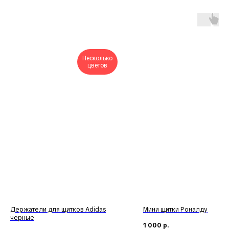
Несколько
цветов
Держатели для щитков Adidas
Мини щитки Роналду
черные
1 000
р.