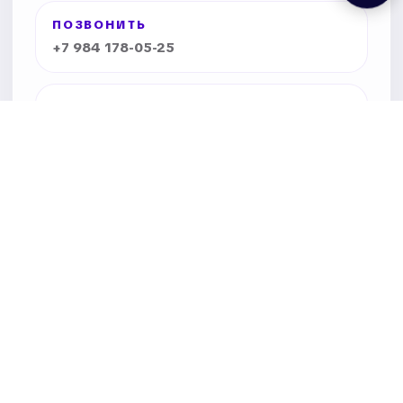
ПОЗВОНИТЬ
+7 984 178-05-25
WHATSAPP
Написать по наличию, размеру или
самовывозу.
VK
Новости, товары и связь с магазином.
Товары из городского каталога можно
выбрать онлайн и забрать в магазине на
Фрунзе, 32.